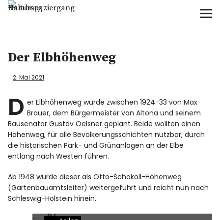
Kulturspaziergang Hamburg
Home
Der Elbhöhenweg
Kulturspaziergang
2. Mai 2021
Naturspaziergang
D
er Elbhöhenweg wurde zwischen 1924-33 von Max
Brauer, dem Bürgermeister von Altona und seinem
Wohin?
Bausenator Gustav Oelsner geplant. Beide wollten einen
Höhenweg, für alle Bevölkerungsschichten nutzbar, durch
Für wen?
die historischen Park- und Grünanlagen an der Elbe
entlang nach Westen führen.
Wann?
Ab 1948 wurde dieser als Otto-Schokoll-Höhenweg
(Gartenbauamtsleiter) weitergeführt und reicht nun nach
Schleswig-Holstein hinein.
Preise?