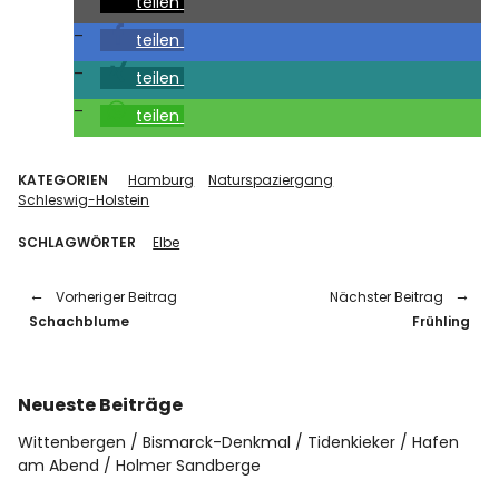
teilen
Über mich
teilen
Kontakt
teilen
teilen
KATEGORIEN
Hamburg
Naturspaziergang
Schleswig-Holstein
SCHLAGWÖRTER
Elbe
Vorheriger Beitrag
Nächster Beitrag
Schachblume
Frühling
Neueste Beiträge
Wittenbergen
Bismarck-Denkmal
Tidenkieker
Hafen
am Abend
Holmer Sandberge