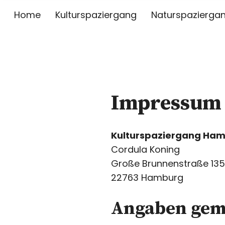
Home
Kulturspaziergang
Naturspazierga
Kulturspaz
SPAZIERGÄNGE DURCH HAMBURG UND UMGEB
Impressum
Kulturspaziergang Ha
Cordula Koning
Große Brunnenstraße 13
22763 Hamburg
Angaben gem