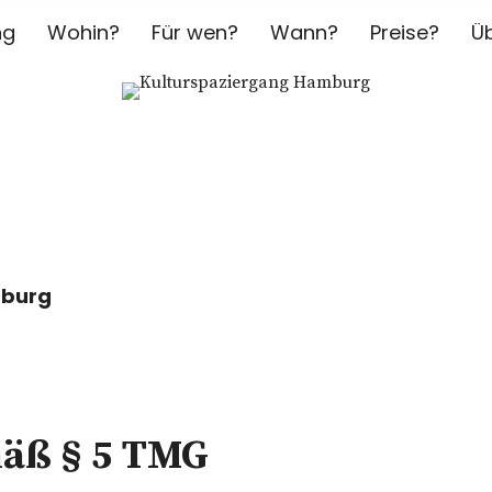
ng
Wohin?
Für wen?
Wann?
Preise?
Ü
iergang Ham
UNG
mburg
5
äß § 5 TMG