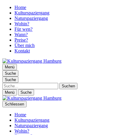
Home
Kulturspaziergang
Naturspaziergang
Wohin?
Für wen?
Wann?
Preise?
Über mich
Kontakt
Kulturspaziergang Hamburg
Menü
Spaziergänge durch Hamburg und Umgebung
Suche
Suche
Suche
Menü
Suche
Schliessen
Home
Kulturspaziergang Hamburg
Spaziergänge durch Hamburg und Umgebung
Kulturspaziergang
Naturspaziergang
Wohin?