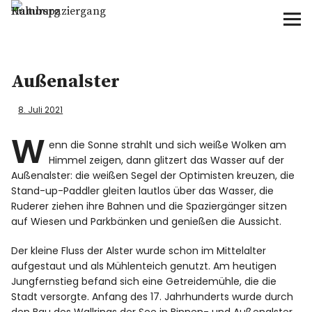
Kulturspaziergang Hamburg
Home
Außenalster
Kulturspaziergang
8. Juli 2021
Naturspaziergang
W
enn die Sonne strahlt und sich weiße Wolken am
Himmel zeigen, dann glitzert das Wasser auf der
Wohin?
Außenalster: die weißen Segel der Optimisten kreuzen, die
Stand-up-Paddler gleiten lautlos über das Wasser, die
Für wen?
Ruderer ziehen ihre Bahnen und die Spaziergänger sitzen
auf Wiesen und Parkbänken und genießen die Aussicht.
Wann?
Der kleine Fluss der Alster wurde schon im Mittelalter
aufgestaut und als Mühlenteich genutzt. Am heutigen
Jungfernstieg befand sich eine Getreidemühle, die die
Preise?
Stadt versorgte. Anfang des 17. Jahrhunderts wurde durch