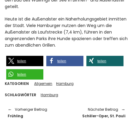
den Bau des Wallrings der See in Binnen- und Außenalster
Über mich
geteilt.
Heute ist die Außenalster ein Naherholungsgebiet inmitten
Kontakt
der Stadt. Viele Hamburger nutzen den Weg um die
Außenalster als Laufstrecke (7,4 km), führen in den
angrenzenden Parks ihre Hunde spazieren oder treffen sich
zum abendlichen Grillen.
teilen
teilen
teilen
teilen
KATEGORIEN
Allgemein
Hamburg
SCHLAGWÖRTER
Hamburg
Vorheriger Beitrag
Nächster Beitrag
Frühling
Schiller-Oper, St. Pauli