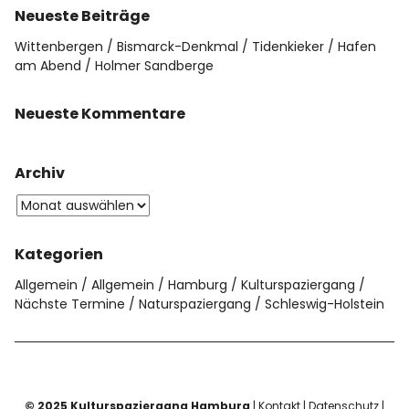
Neueste Beiträge
Wittenbergen
Bismarck-Denkmal
Tidenkieker
Hafen
am Abend
Holmer Sandberge
Neueste Kommentare
Archiv
Kategorien
Allgemein
Allgemein
Hamburg
Kulturspaziergang
Nächste Termine
Naturspaziergang
Schleswig-Holstein
© 2025 Kulturspaziergang Hamburg
|
Kontakt
|
Datenschutz
|