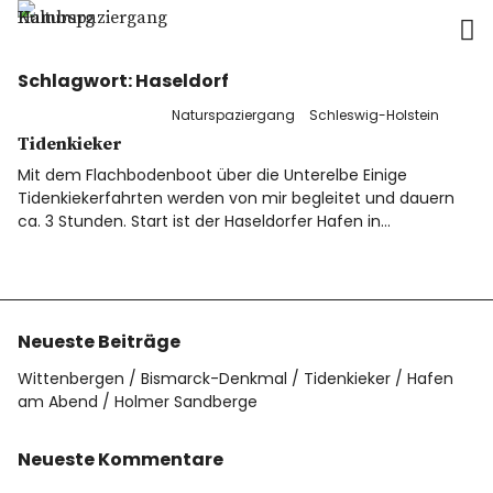
Kulturspaziergang Hamburg
Schlagwort:
Haseldorf
Home
Naturspaziergang
Schleswig-Holstein
Kulturspaziergang
Tidenkieker
Mit dem Flachbodenboot über die Unterelbe Einige
Tidenkiekerfahrten werden von mir begleitet und dauern
Naturspaziergang
ca. 3 Stunden. Start ist der Haseldorfer Hafen in…
Wohin?
Für wen?
Neueste Beiträge
Wittenbergen
Bismarck-Denkmal
Tidenkieker
Hafen
Wann?
am Abend
Holmer Sandberge
Preise?
Neueste Kommentare